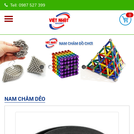
Tell: 0987 527 399
0
NAM CHÂM DẺO