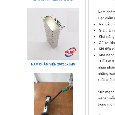
Nam châm 
Đặc điểm n
Rất dễ chế
Giá thành 
Khả năng 
Có lực khá
Khi tiếp x
Khả năng c
THẾ GIỚI
NAM CHÂM VIÊN 20X10X5MM
nhau nhằm 
những loại
xuất chế tạ
Sức mạnh c
weber mỗi 
trong một 