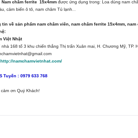
:
Nam châm ferrite 15x4mm
được ứng dụng trong: Loa dùng nam châm
àu, cảm biến ô tô, nam châm Tủ lạnh...
 tin về sản phẩm nam châm viên, nam châm ferrite 15x4mm, nam 
hệ:
 Việt Nhật
ố nhà 168 tổ 3 khu chiến thắng Thị trấn Xuân mai, H. Chương Mỹ, TP. 
mchamvietnhat@gmail.com
:
http://namchamvietnhat.com/
68
S Tuyến :
0979 633 768
g cảm ơn Quý Khách!