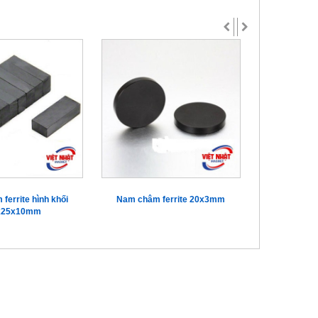
ferrite hình khối
Nam châm ferrite 20x3mm
Nam châm 
x25x10mm