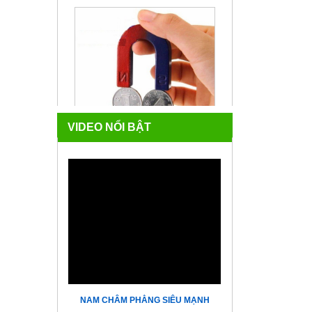
VIDEO NỔI BẬT
NAM CHÂM CHỮ U
NAM CHÂM PHẲNG SIÊU MẠNH