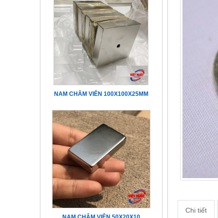
NAM CHÂM VIÊN 100X100X25MM
Chi tiết
NAM CHÂM VIÊN 50X20X10