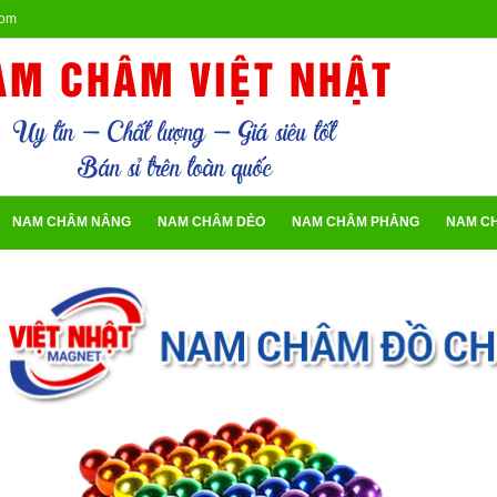
com
AM CHÂM VIỆT NHẬT
Uy tín - Chất lượng - Giá siêu tốt
Bán sỉ trên toàn quốc
NAM CHÂM NÂNG
NAM CHÂM DẺO
NAM CHÂM PHẲNG
NAM C