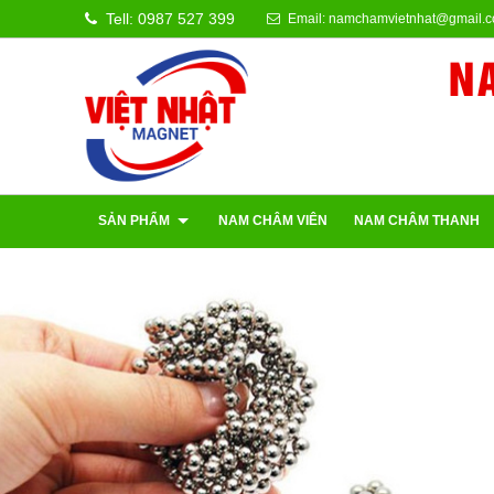
Tell: 0987 527 399
Email: namchamvietnhat@gmail.
N
SẢN PHẨM
NAM CHÂM VIÊN
NAM CHÂM THANH