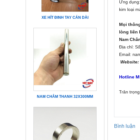
Ứng dụng
kim loại m
XE HÍT ĐINH TAY CÁN DÀI
Mọi thông
lòng liên 
Nam Châm
Địa chỉ: S
Email: na
Website
979 633 7
Hotline M
Trân trọn
NAM CHÂM THANH 32X300MM
Bình luận