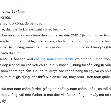
ferrite 15x4mm
ổi bật:
 tạo, gia công, độ bền cao.
rẻ, đặc biệt là khi sản xuất với số lượng lớn.
chịu nhiệt của nam châm đen có thể lên đến 250°C (trong một số trườ
ng từ từ 3 đến 6 kOe, có khả năng cho tích năng lượng từ cực đại l
úc với từ trường, nam châm vẫn giữ được từ tính do có độ kháng từ (k
ách điện tốt.
 NAM CHÂM sản xuất
các loại nam châm ferrite
với hình thù (hình tròn
đáp ứng tối đa các yêu cầu của quý khách. Chúng tôi sẵn lòng tư vấn 
 nam châm bạn cần. Chúng tôi được các khách hàng tin cậy và có nhữ
o, thiết bị gia dụng, các thiết bị điện tử, loa, máy bơm...trên toàn quốc.
ủa một nam châm ferrite, giống như bất kỳ nam châm khác , có thể đượ
mét vuông, với một Weber là một đơn vị của từ thông như vậy mà nó 
giây.