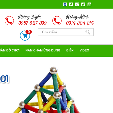
Hoàng Tuyến
Hoàng Minh
0987 527 399
0914 334 314
0
HÂM ĐỒ CHƠI
NAM CHÂM ỨNG DỤNG
ĐIỆN
VIDEO